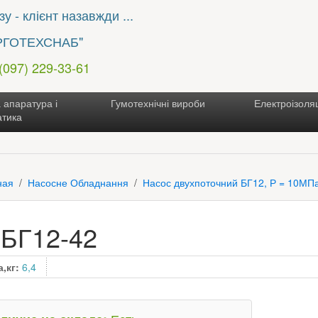
у - клієнт назавжди ...
РГОТЕХСНАБ"
 (097) 229-33-61
 апаратура і
Гумотехнічні вироби
Електроізоляц
атика
ная
Насосне Обладнання
Насос двухпоточний БГ12, Р = 10МП
0БГ12-42
а,кг:
6,4