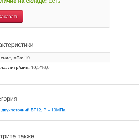
Есть
личие на складе:
Заказать
актеристики
ение, мПа:
10
ча, литр/мин:
10,5/16,0
егория
 двухпоточний БГ12, Р = 10МПа
трите также