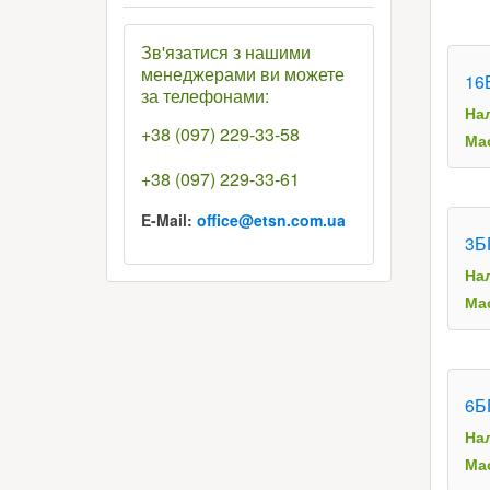
Зв'язатися з нашими
менеджерами ви можете
16
за телефонами:
На
+38 (097) 229-33-58
Мас
+38 (097) 229-33-61
E-Mail:
office@etsn.com.ua
3Б
На
Мас
6Б
На
Мас