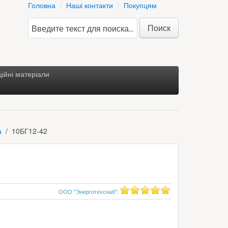
Головна
Наші контакти
Покупцям
Поиск
ійні матеріали
а
10БГ12-42
ООО "Энерготехснаб"
: