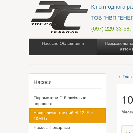
Клієнт одного раз
ТОВ "НВП "ЕНЕ
(097) 229-33-58,
Насосне Обладнання
Низьковольтна
автом
Глав
Насоси
1
Гідромотори Г15 аксіально-
поршневі
Масс
Насос двухпоточний БГ12, Р =
10МПа
Насосы Пожарные