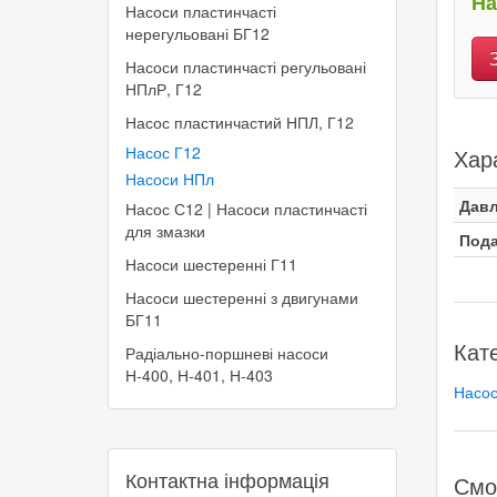
На
Насоси пластинчасті
нерегульовані БГ12
Насоси пластинчасті регульовані
НПлР, Г12
Насос пластинчастий НПЛ, Г12
Насос Г12
Хар
Насоси НПл
Давл
Насос С12 | Насоси пластинчасті
для змазки
Пода
Насоси шестеренні Г11
Насоси шестеренні з двигунами
БГ11
Кат
Радіально-поршневі насоси
Н-400, Н-401, Н-403
Насос
Контактна інформація
Смо