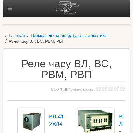
Главная
Низьковольтна апаратура і автоматика
Реле часу ВЛ, ВС, РВМ, РВП
Реле часу ВЛ, ВС,
РВМ, РВП
ООО "НПП "Энерготехснаб"
:
ВЛ-41
В
УХЛ4
Л
-