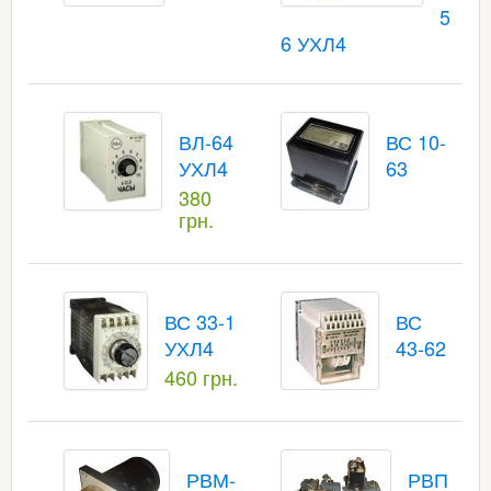
5
6 УХЛ4
ВЛ-64
ВС 10-
УХЛ4
63
380
грн.
ВС 33-1
ВС
УХЛ4
43-62
460 грн.
РВМ-
РВП