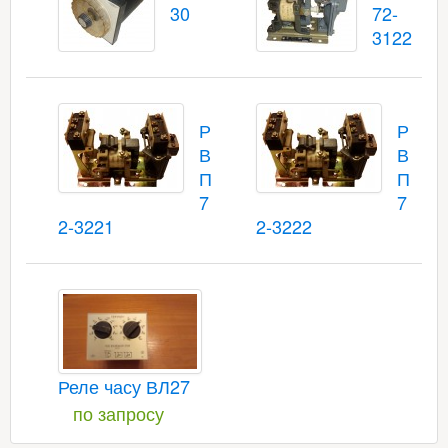
30
72-
3122
Р
Р
В
В
П
П
7
7
2-3221
2-3222
Реле часу ВЛ27
по запросу