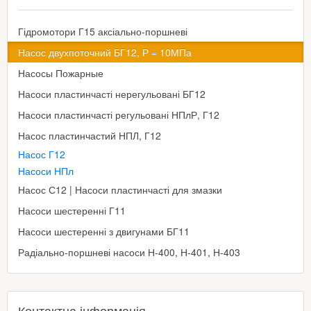
Гідромотори Г15 аксіально-поршневі
Насос двухпоточний БГ12, Р = 10МПа
Насосы Пожарные
Насоси пластинчасті нерегульовані БГ12
Насоси пластинчасті регульовані НПлР, Г12
Насос пластинчастий НПЛ, Г12
Насос Г12
Насоси НПл
Насос С12 | Насоси пластинчасті для змазки
Насоси шестеренні Г11
Насоси шестеренні з двигунами БГ11
Радіально-поршневі насоси Н-400, Н-401, Н-403
Контактна інформація