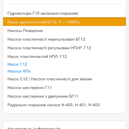
Гідромотори Г15 аксіально-поршневі
Насос двухпоточний БГ12, Р = 10МПа
Насосы Пожарные
Насоси пластинчасті нерегульовані БГ12
Насоси пластинчасті регульовані НПлР, Г12
Насос пластинчастий НПЛ, Г12
Насос Г12
Насоси НПл
Насос С12 | Насоси пластинчасті для змазки
Насоси шестеренні Г11
Насоси шестеренні з двигунами БГ11
Радіально-поршневі насоси Н-400, Н-401, Н-403
Контактна інформація