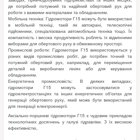
де потрібний потужний та надійний обертовий рух для
роботи з важкими матеріалами та обладнанням.
Мобільна техніка: Гідромотори Г15 можуть бути використані
в мобільній техніці, такій як автокрані, телескопічні
підйомники, спеціалізована автомобільна техніка тощо. Їх
компактність і висока продуктивність роблять їх відмінними
виборами для обертового руху в обмеженому просторі.
Промислові роботи: Гідромотори Г15 використовуються у
різних видів промислових робіт, де потрібен точний та
потужний обертовий рух, наприклад, для переміщення
деталей на виробничих лініях або для керування
обладнанням.
Енергетична промисловість: В деяких випадках,
гідромотори Г15 можуть застосовуватися у
гідроелектростанціях та інших енергетичних об'єктах для
генерації обертового руху, який може бути використаний
для генерації електроенергії.
Аксіально-поршневі гідромотори Г15 є чудовим прикладом
технологічних досягнень у галузі гідравліки. З їх високою
ефективністю,