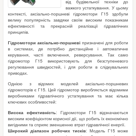
від будівельної техніки до
важкого устаткування. У цьому
контексті, аксіально-поршневі гідромотори Г15 здобули
велику популярність завдяки своїм високим показникам
ефективності та прекрасній реалізації гідравлічних
принципів.
Гідромотори аксіально-поршневі
призначені для роботи
в системах, де потрібно дистанційне і автоматичне
керування, часті включення, реверсування. Так само
гідромотор Г15 використовують для безступеневого
регулювання швидкостей, і для роботи в слідкувальних
приводах.
Однією з відомих моделей аксіально-поршневих
гідромоторів є Г15. Цей гідромотор виробляється відомими
виробниками гідравлічного устаткування та має кілька
ключових особливостей:
Висока ефективність
: Гідромотори Г15 відзначаються
високим коефіцієнтом корисної дії, що робить їх економічно
вигідними та сприяє зменшенню втрат гідравлічної енергії.
Широкий діапазон робочих тисків
: Модель Г15 може