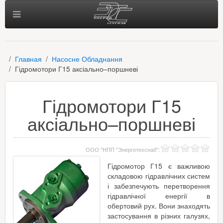
Главная
Насосне Обладнання
Гідромотори Г15 аксіально–поршневі
Гідромотори Г15
аксіально–поршневі
ООО "НПП "Энерготехснаб"
:
Гідромотор Г15 є важливою
складовою гідравлічних систем
і забезпечують перетворення
гідравлічної енергії в
обертовий рух. Вони знаходять
застосування в різних галузях,