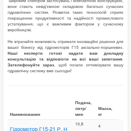
широким спектром застосувань і компактною конструкцією,
вони стають невід'ємною складовою багатьох сучасних
гідравлічних систем. Розвиток таких технологій сприяє
покращенню продуктивності та надійності промислового
устаткування, що є важливим фактором у сучасному
виробництві.
Не втрачайте можливість отримати інноваційні рішення для
вашої бізнесу від гідромоторів Г15 аксіально-поршневих.
Наші експерти готові надати вам докладну
консультацію та відповісти на всі ваші запитання
.
Зателефонуйте зараз
, щоб почати оптимізувати вашу
гідравлічну систему вже сьогодні!
Подача,
литр/
Масса,
Наименование
мин
кг
10,8
4
Гідромотор Г15-21 Р, Н