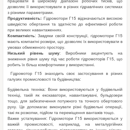
працювати в широкому діапазоні робочих тисків, що
дозволяє її використовувати в різних гідравлічних системах
з різними параметрами.
Продуктивність:
Гідромотори Г15 відзначаються високою
швидкістю обертання та здатністю до ефективної роботи
при великих навантаженнях.
Компактність
: Завдяки своїй конструкції, гідромотори Г15
мають компактні розміри, що дозволяє їх використовувати в
умовах обмеженого простору.
Низький рівень шуму
: Виробники акцентують на
зниження рівня шуму під час роботи гідромоторів Г15, що
робить їх більш комфортними у використанні.
Гідромотор Г15 знаходить своє застосування в різних
галузях промисловості та будівництва:
Будівельна техніка: Вони використовуються у будівельній
техніці, такій як екскаватори, навантажувачі, бульдозери
тощо, для забезпечення потужного та точного обертового
руху. Це допомагає виконувати різні будівельні операції,
такі як розкопки, підйом та переміщення вантажів тощо.
Важке устаткування: Гідромотори Г15 використовуються у
важкій промисловості, наприклад, на металургійних
заводах, гірничодобувних підприємствах та інших місцях,