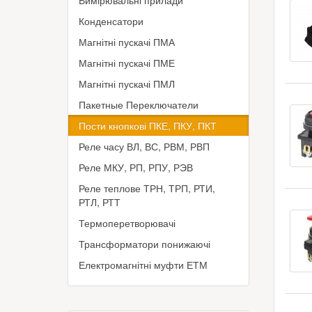
Вимірювальні прилади
Конденсатори
Магнітні пускачі ПМА
Магнітні пускачі ПМЕ
Магнітні пускачі ПМЛ
Пакетные Переключатели
Пости кнопкові ПКЕ, ПКУ, ПКТ
Реле часу ВЛ, ВС, РВМ, РВП
Реле МКУ, РП, РПУ, РЭВ
Реле теплове ТРН, ТРП, РТИ,
РТЛ, РТТ
Термоперетворювачі
Трансформатори понижаючі
Електромагнітні муфти ЕТМ