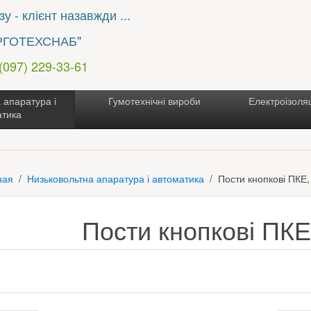
у - клієнт назавжди ...
РГОТЕХСНАБ"
 (097) 229-33-61
 апаратура і
Гумотехнічні вироби
Електроізоляц
атика
ная
Низьковольтна апаратура і автоматика
Пости кнопкові ПКЕ
Пости кнопкові ПКЕ