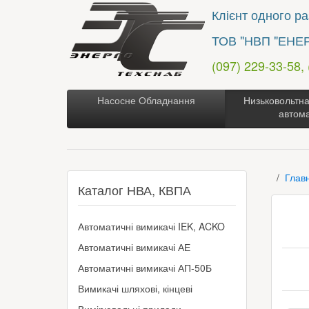
Клієнт одного раз
ТОВ "НВП "ЕНЕ
(097) 229-33-58,
Насосне Обладнання
Низьковольтна
автом
Глав
Каталог НВА, КВПА
Автоматичні вимикачі IEK, ACKO
Автоматичні вимикачі АЕ
Автоматичні вимикачі АП-50Б
Вимикачі шляхові, кінцеві