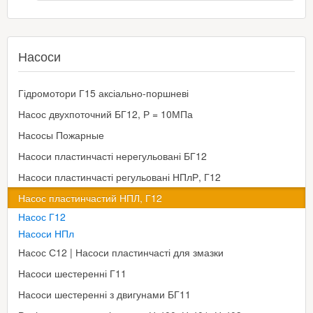
Насоси
Гідромотори Г15 аксіально-поршневі
Насос двухпоточний БГ12, Р = 10МПа
Насосы Пожарные
Насоси пластинчасті нерегульовані БГ12
Насоси пластинчасті регульовані НПлР, Г12
Насос пластинчастий НПЛ, Г12
Насос Г12
Насоси НПл
Насос С12 | Насоси пластинчасті для змазки
Насоси шестеренні Г11
Насоси шестеренні з двигунами БГ11