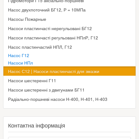
Гідромотори Г15 аксіально-поршневі
Насос двухпоточний БГ12, Р = 10МПа
Насосы Пожарные
Насоси пластинчасті нерегульовані БГ12
Насоси пластинчасті регульовані НПлР, Г12
Насос пластинчастий НПЛ, Г12
Насос Г12
Насоси НПл
Насос С12 | Насоси пластинчасті для змазки
Насоси шестеренні Г11
Насоси шестеренні з двигунами БГ11
Радіально-поршневі насоси Н-400, Н-401, Н-403
Контактна інформація