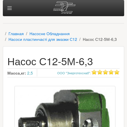
Главная
Насосне Обладнання
Насоси пластинчасті для змазки С12
Насос С12-5М-6,3
Насос С12-5М-6,3
Масса,кг:
2,5
ООО "Энерготехснаб"
: