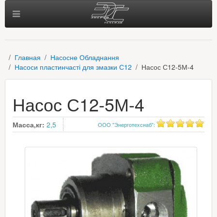
Главная
Насосне Обладнання
Насоси пластинчасті для змазки С12
Насос С12-5М-4
Насос С12-5М-4
Масса,кг:
2,5
ООО "Энерготехснаб"
: