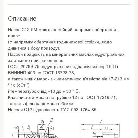
Описание
Насос С12-5М мають постійний напрямок обертання -
праве
(У напрямку обертання годинникової стрілки, якщо
дивитися з боку приводу).
Насоси працюють на мінеральних маслах індустріальних
загального призначення по
ГОСТ 20799-75, індустріальних гідравлічних серії ІГП і
ВНИИНП-403 по ГОСТ 16728-78,
а також інших марок з кінематичною в'язкістю від 17-213 мм
² / c (сСт *)
і температурою від +10 до + 50 ° C.
Клас чистоти масла не грубіше 12 по ГОСТ 17216-71,
тонкість фільтрації масла 25мкм.
Насоси C12 відповідають ТУ 2-053-1764-85.