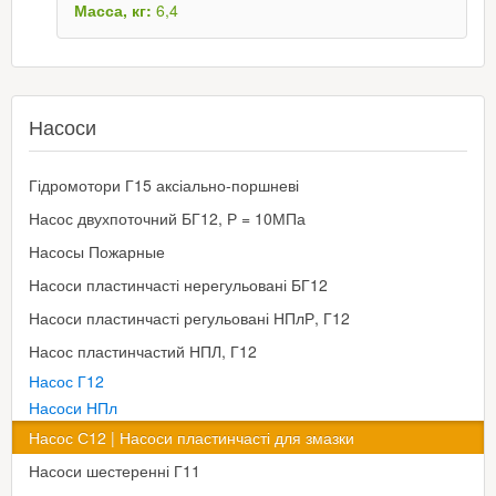
Масса, кг:
6,4
Насоси
Гідромотори Г15 аксіально-поршневі
Насос двухпоточний БГ12, Р = 10МПа
Насосы Пожарные
Насоси пластинчасті нерегульовані БГ12
Насоси пластинчасті регульовані НПлР, Г12
Насос пластинчастий НПЛ, Г12
Насос Г12
Насоси НПл
Насос С12 | Насоси пластинчасті для змазки
Насоси шестеренні Г11