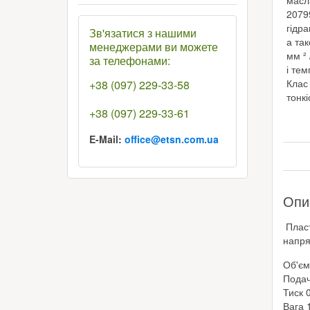
масл
2079
гідр
Зв'язатися з нашими
а так
менеджерами ви можете
мм ² 
за телефонами:
і тем
Клас
+38 (097) 229-33-58
тонкі
+38 (097) 229-33-61
E-Mail:
office@etsn.com.ua
Опи
Пласт
напря
Об'єм
Подач
Тиск 
Вага 1