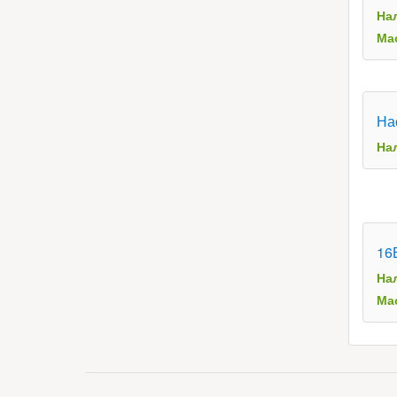
На
Мас
На
На
16
На
Мас