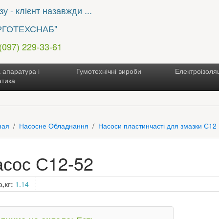
у - клієнт назавжди ...
РГОТЕХСНАБ"
 (097) 229-33-61
 апаратура і
Гумотехнічні вироби
Електроізоляц
атика
ная
Насосне Обладнання
Насоси пластинчасті для змазки С12
сос С12-52
а,кг:
1.14