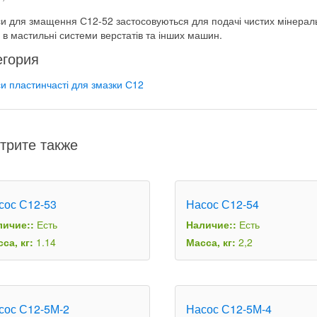
и для змащення С12-52 застосовуються для подачі чистих мінеральн
 в мастильні системи верстатів та інших машин.
егория
и пластинчасті для змазки С12
трите также
сос С12-53
Насос С12-54
личие::
Есть
Наличие::
Есть
са, кг:
1.14
Масса, кг:
2,2
сос С12-5М-2
Насос С12-5М-4