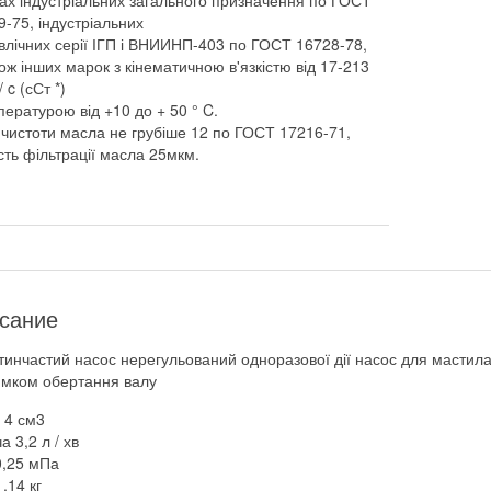
ах індустріальних загального призначення по ГОСТ
9-75, індустріальних
авлічних серії ІГП і ВНИИНП-403 по ГОСТ 16728-78,
ож інших марок з кінематичною в'язкістю від 17-213
/ c (сСт *)
пературою від +10 до + 50 ° C.
 чистоти масла не грубіше 12 по ГОСТ 17216-71,
сть фільтрації масла 25мкм.
сание
инчастий насос нерегульований одноразової дії насос для мастил
мком обертання валу
 4 см3
а 3,2 л / хв
0,25 мПа
,14 кг