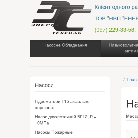
Клієнт одного раз
ТОВ "НВП "ЕНЕ
(097) 229-33-58,
Насосне Обладнання
Низьковольтна
автом
Глав
Насоси
На
Гідромотори Г15 аксіально-
поршневі
Масс
Насос двухпоточний БГ12, Р =
10МПа
Насосы Пожарные