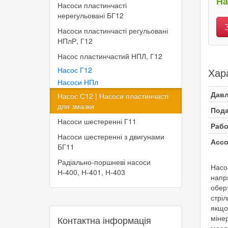
На
Насоси пластинчасті
нерегульовані БГ12
Насоси пластинчасті регульовані
НПлР, Г12
Насос пластинчастий НПЛ, Г12
Насос Г12
Хар
Насоси НПл
Давл
Насос С12 | Насоси пластинчасті
для змазки
Пода
Насоси шестеренні Г11
Рабо
Насоси шестеренні з двигунами
Ассо
БГ11
Радіально-поршневі насоси
Насо
Н-400, Н-401, Н-403
напр
обер
стріл
якщо
міне
Контактна інформація