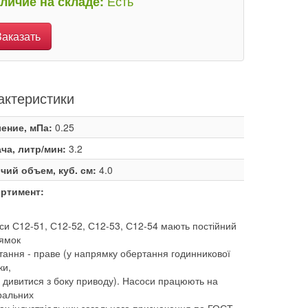
Есть
личие на складе:
Заказать
актеристики
ение, мПа:
0.25
ча, литр/мин:
3.2
чий объем, куб. см:
4.0
ртимент:
си С12-51, С12-52, С12-53, С12-54 мають постійний
ямок
тання - праве (у напрямку обертання годинникової
ки,
 дивитися з боку приводу). Насоси працюють на
ральних