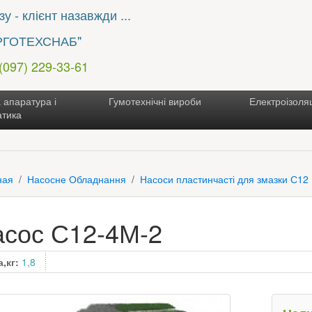
у - клієнт назавжди ...
РГОТЕХСНАБ"
 (097) 229-33-61
 апаратура і
Гумотехнічні вироби
Електроізоляц
атика
ная
Насосне Обладнання
Насоси пластинчасті для змазки С12
асос С12-4М-2
а,кг:
1,8