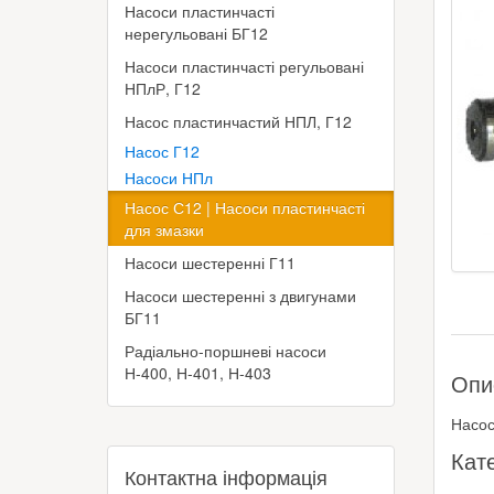
Насоси пластинчасті
нерегульовані БГ12
Насоси пластинчасті регульовані
НПлР, Г12
Насос пластинчастий НПЛ, Г12
Насос Г12
Насоси НПл
Насос С12 | Насоси пластинчасті
для змазки
Насоси шестеренні Г11
Насоси шестеренні з двигунами
БГ11
Радіально-поршневі насоси
Н-400, Н-401, Н-403
Опи
Насос
Кат
Контактна інформація