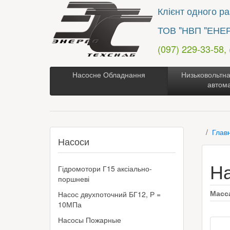
Клієнт одного раз
ТОВ "НВП "ЕНЕ
(097) 229-33-58,
Насосне Обладнання
Низьковольтна
автом
Глав
Насоси
Н
Гідромотори Г15 аксіально-
поршневі
Масс
Насос двухпоточний БГ12, Р =
10МПа
Насосы Пожарные