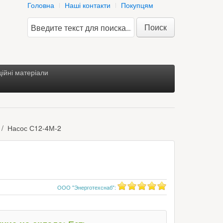
Головна
Наші контакти
Покупцям
Поиск
ійні матеріали
Насос С12-4М-2
ООО "Энерготехснаб"
: