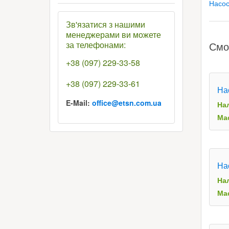
Насос
Зв'язатися з нашими
менеджерами ви можете
за телефонами:
Смо
+38 (097) 229-33-58
+38 (097) 229-33-61
На
E-Mail:
office@etsn.com.ua
На
Мас
На
На
Мас