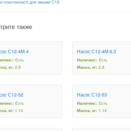
и пластинчасті для змазки С12
трите также
сос С12-4М-4
Насос С12-4М-6,3
личие::
Есть
Наличие::
Есть
са, кг:
2,8
Масса, кг:
2,8
сос С12-52
Насос С12-53
личие::
Есть
Наличие::
Есть
са, кг:
1.14
Масса, кг:
1.14