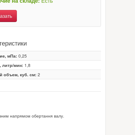
Есть
чие на складе:
азать
теристики
ие, мПа:
0,25
, литр/мин:
1,8
й объем, куб. см:
2
ивним напрямом обертання валу.