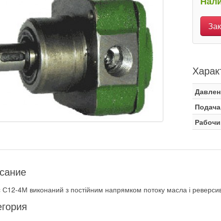
Нали
Зак
Харак
Давлен
Подача
Рабочи
сание
 С12-4М виконаний з постійним напрямком потоку масла і реверс
егория