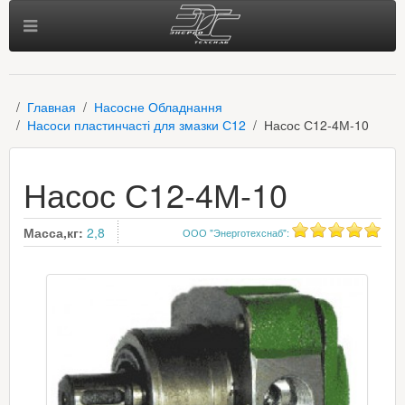
Главная
Насосне Обладнання
Насоси пластинчасті для змазки С12
Насос С12-4М-10
Насос С12-4М-10
Масса,кг:
2,8
ООО "Энерготехснаб"
: