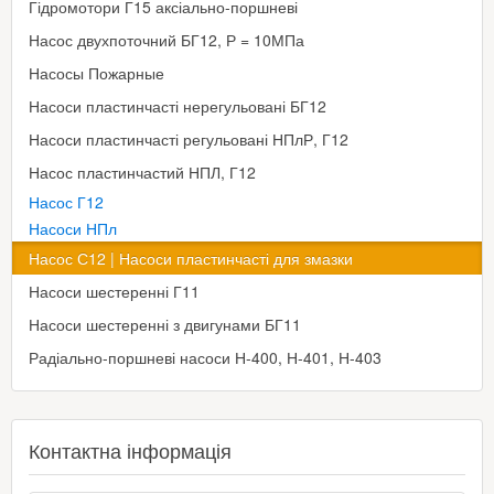
Гідромотори Г15 аксіально-поршневі
Насос двухпоточний БГ12, Р = 10МПа
Насосы Пожарные
Насоси пластинчасті нерегульовані БГ12
Насоси пластинчасті регульовані НПлР, Г12
Насос пластинчастий НПЛ, Г12
Насос Г12
Насоси НПл
Насос С12 | Насоси пластинчасті для змазки
Насоси шестеренні Г11
Насоси шестеренні з двигунами БГ11
Радіально-поршневі насоси Н-400, Н-401, Н-403
Контактна інформація