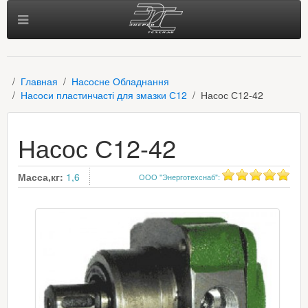
Главная
Насосне Обладнання
Насоси пластинчасті для змазки С12
Насос С12-42
Насос С12-42
Масса,кг:
1,6
ООО "Энерготехснаб"
: