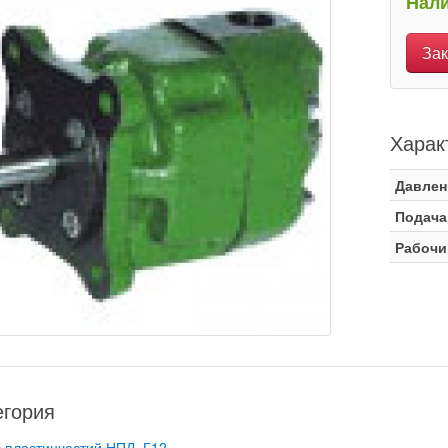
Нали
Зак
Харак
Давлен
Подача
Рабочи
егория
 пластинчастий НПЛ, Г12