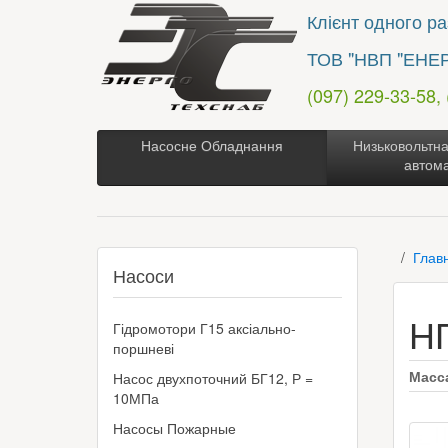
Клієнт одного раз
ТОВ "НВП "ЕНЕ
(097) 229-33-58,
Насосне Обладнання
Низьковольтна
автом
Глав
Насоси
НП
Гідромотори Г15 аксіально-
поршневі
Масс
Насос двухпоточний БГ12, Р =
10МПа
Насосы Пожарные