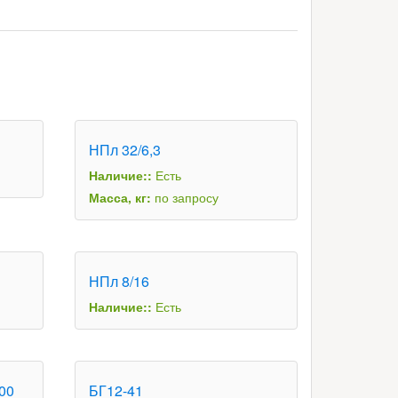
НПл 32/6,3
Наличие::
Есть
Масса, кг:
по запросу
НПл 8/16
Наличие::
Есть
00
БГ12-41