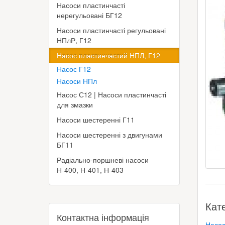
Насоси пластинчасті
нерегульовані БГ12
Насоси пластинчасті регульовані
НПлР, Г12
Насос пластинчастий НПЛ, Г12
Насос Г12
Насоси НПл
Насос С12 | Насоси пластинчасті
для змазки
Насоси шестеренні Г11
Насоси шестеренні з двигунами
БГ11
Радіально-поршневі насоси
Н-400, Н-401, Н-403
Кат
Контактна інформація
Насос