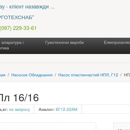
у - клієнт назавжди ...
РГОТЕХСНАБ"
 (097) 229-33-61
 апаратура і
Гумотехнічні вироби
Електроізоляц
атика
ная
Насосне Обладнання
Насос пластинчастий НПЛ, Г12
НП
л 16/16
а,кг:
по запросу
Аналог:
БГ12-22АМ