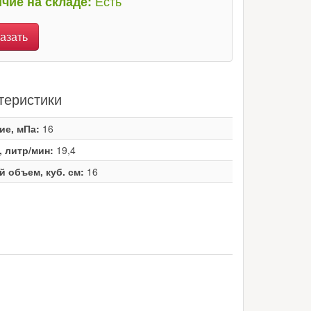
Есть
чие на складе:
азать
теристики
ие, мПа:
16
, литр/мин:
19,4
й объем, куб. см:
16