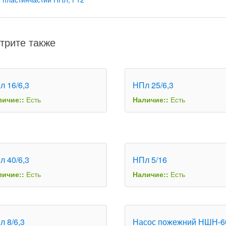
трите также
л 16/6,3
НПл 25/6,3
личие::
Есть
Наличие::
Есть
л 40/6,3
НПл 5/16
личие::
Есть
Наличие::
Есть
л 8/6,3
Насос пожежний НШН-6