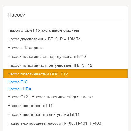
Насоси
Гідромотори Г15 аксіально-поршневі
Насос двухпоточний БГ12, Р = 10МПа
Насосы Пожарные
Насоси пластинчасті нерегульовані БГ12
Насоси пластинчасті регульовані НПлР, Г12
Насос пластинчастий НПЛ, Г12
Насос Г12
Насоси НПл
Насос С12 | Насоси пластинчасті для змазки
Насоси шестеренні Г11
Насоси шестеренні з двигунами БГ11
Радіально-поршневі насоси Н-400, Н-401, Н-403