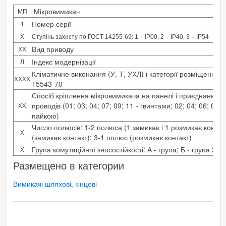
Мікровимикач
МП
Номер серії
1
Х
Ступінь захисту по ГОСТ 14255-69: 1 – IP00, 2 – IP40, 3 – IP54
Вид приводу
ХХ
Індекс модернізації
Л
Кліматичне виконання (У, Т, УХЛ) і категорії розміщення (
ХХХХ
15543-70
Спосіб кріплення мікровимикача на панелі і приєднання 
проводів (01; 03; 04; 07; 09; 11 - гвинтами; 02; 04; 06; 08; 1
ХХ
пайкою)
Число полюсів: 1-2 полюса (1 замикає і 1 розмикає контак
Х
(замикає контакт); 3-1 полюс (розмикає контакт)
Група комутаційної зносостійкості: А - група; Б - група 2
Х
Размещено в категории
Вимикачі шляхові, кінцеві