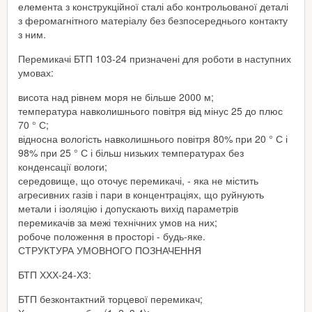
елемента з конструкційної сталі або контрольованої деталі
з феромагнітного матеріалу без безпосереднього контакту
з ним.
Перемикачі БТП 103-24 призначені для роботи в наступних
умовах:
висота над рівнем моря не більше 2000 м;
температура навколишнього повітря від мінус 25 до плюс
70 ° С;
відносна вологість навколишнього повітря 80% при 20 ° С і
98% при 25 ° С і більш низьких температурах без
конденсації вологи;
середовище, що оточує перемикачі, - яка не містить
агресивних газів і пари в концентраціях, що руйнують
метали і ізоляцію і допускають вихід параметрів
перемикачів за межі технічних умов на них;
робоче положення в просторі - будь-яке.
СТРУКТУРА УМОВНОГО ПОЗНАЧЕННЯ
БТП ХХХ-24-Х3:
БТП безконтактний торцевої перемикач;