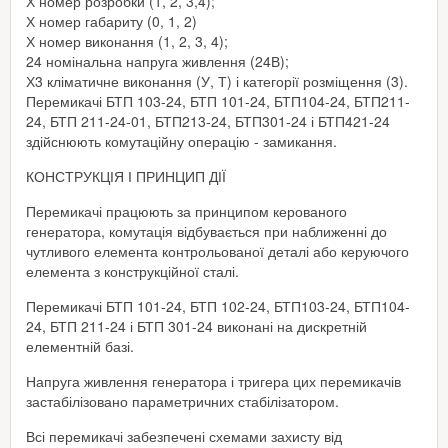
Х номер розробки (1, 2, 3,4);
Х номер габариту (0, 1, 2)
Х номер виконання (1, 2, 3, 4);
24 номінальна напруга живлення (24В);
Х3 кліматичне виконання (У, Т) і категорії розміщення (3).
Перемикачі БТП 103-24, БТП 101-24, БТП104-24, БТП211-
24, БТП 211-24-01, БТП213-24, БТП301-24 і БТП421-24
здійснюють комутаційну операцію - замикання.
КОНСТРУКЦІЯ І ПРИНЦИП ДІЇ
Перемикачі працюють за принципом керованого
генератора, комутація відбувається при наближенні до
чутливого елемента контрольованої деталі або керуючого
елемента з конструкційної сталі.
Перемикачі БТП 101-24, БТП 102-24, БТП103-24, БТП104-
24, БТП 211-24 і БТП 301-24 виконані на дискретній
елементній базі.
Напруга живлення генератора і тригера цих перемикачів
застабілізовано параметричних стабілізатором.
Всі перемикачі забезпечені схемами захисту від