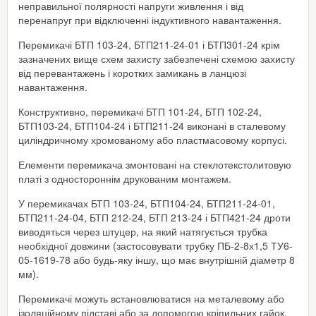
неправильної полярності напруги живлення і від
перенапруг при відключенні індуктивного навантаження.
Перемикачі БТП 103-24, БТП211-24-01 і БТП301-24 крім
зазначених вище схем захисту забезпечені схемою захисту
від перевантажень і коротких замикань в ланцюзі
навантаження.
Конструктивно, перемикачі БТП 101-24, БТП 102-24,
БТП103-24, БТП104-24 і БТП211-24 виконані в сталевому
циліндричному хромованому або пластмасовому корпусі.
Елементи перемикача змонтовані на стеклотекстолитовую
платі з одностороннім друкованим монтажем.
У перемикачах БТП 103-24, БТП104-24, БТП211-24-01,
БТП211-24-04, БТП 212-24, БТП 213-24 і БТП421-24 дроти
виводяться через штуцер, на який натягується трубка
необхідної довжини (застосовувати трубку ПБ-2-8х1,5 ТУ6-
05-1619-78 або будь-яку іншу, що має внутрішній діаметр 8
мм).
Перемикачі можуть встановлюватися на металевому або
ізоляційному підставі або за допомогою кріпильних гайок,