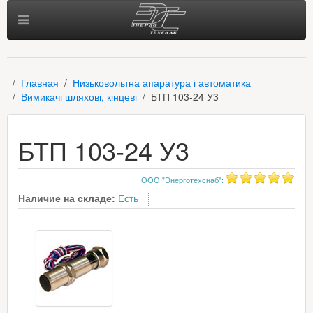
Главная
Низьковольтна апаратура і автоматика
Вимикачі шляхові, кінцеві
БТП 103-24 У3
БТП 103-24 У3
ООО "Энерготехснаб"
:
Наличие на складе:
Есть