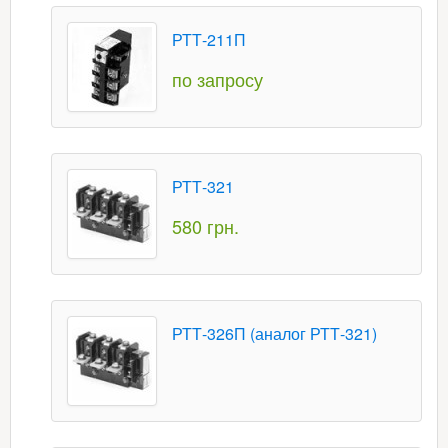
РТТ-211П
по запросу
РТТ-321
580 грн.
РТТ-326П (аналог РТТ-321)