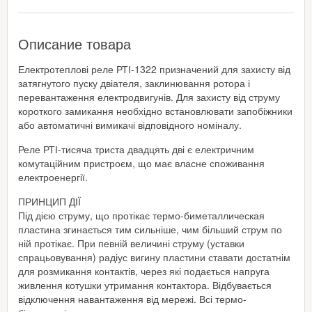
Описание товара
Електротеплові реле РТІ-1322 призначений для захисту від
затягнутого пуску двіателя, заклинювання ротора і
перевантаження електродвигунів. Для захисту від струму
короткого замикання необхідно встановлювати запобіжники
або автоматичні вимикачі відповідного номіналу.
Реле РТІ-тисяча триста двадцять дві є електричним
комутаційним пристроєм, що має власне споживання
електроенергії.
ПРИНЦИП ДІЇ
Під дією струму, що протікає термо-биметаллическая
пластина згинається тим сильніше, чим більший струм по
ній протікає. При певній величині струму (уставки
спрацьовування) радіус вигину пластини ставати достатнім
для розмикання контактів, через які подається напруга
живлення котушки утримання контактора. Відбувається
відключення навантаження від мережі. Всі термо-