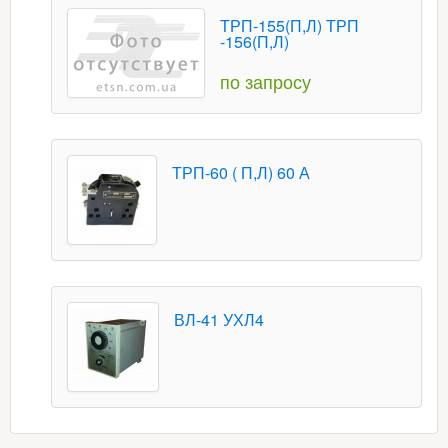
ТРП-155(П,Л) ТРП
-156(П,Л)
по запросу
ТРП-60 ( П,Л) 60 А
ВЛ-41 УХЛ4