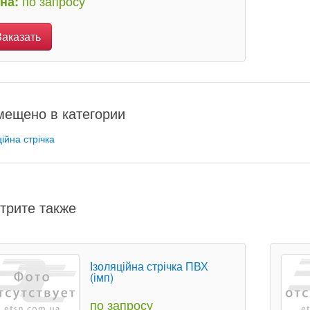
по запросу
на:
Заказать
мещено в категории
ційна стрічка
трите также
Ізоляційна стрічка ПВХ
(імп)
по запросу