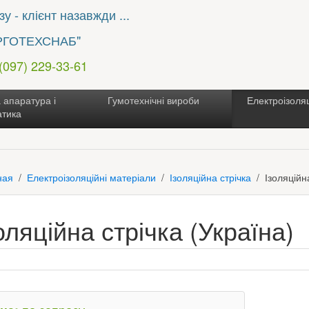
у - клієнт назавжди ...
РГОТЕХСНАБ"
 (097) 229-33-61
 апаратура і
Гумотехнічні вироби
Електроізоляц
атика
ная
Електроізоляційні матеріали
Ізоляційна стрічка
Ізоляційн
оляційна стрічка (Україна)