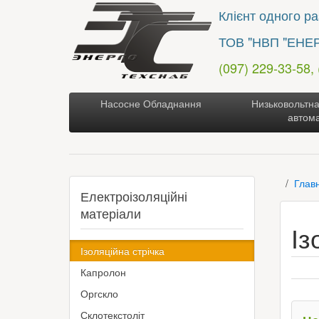
Клієнт одного раз
ТОВ "НВП "ЕНЕ
(097) 229-33-58,
Насосне Обладнання
Низьковольтна
автом
Глав
Електроізоляційні
матеріали
Із
Ізоляційна стрічка
Капролон
Оргскло
Склотекстоліт